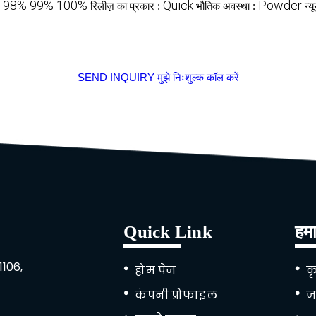
98% 99% 100%
Quick
Powder
:
रिलीज़ का प्रकार :
भौतिक अवस्था :
न्
SEND INQUIRY
मुझे निःशुल्क कॉल करें
Quick Link
हमा
1106
,
होम पेज
कृ
कंपनी प्रोफाइल
ज