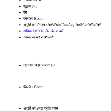
शुद्धता (%)
रंग
पॅकेजिंग
Bottle
आपूर्ति की योग्यता :
à¤ªà¥à¤°à¤¤à¤¿ à¤®à¤¹à¥à¤¨à¥
अधिक देखने के लिए क्लिक करें
अपना उत्पाद साझा करें:
न्यूनतम आदेश मात्रा
10
पॅकेजिंग
Bottle
आपूर्ति की क्षमता
प्रति महीने