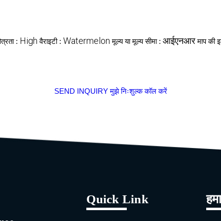
High
Watermelon
आईएनआर
ित्रता :
वैराइटी :
मूल्य या मूल्य सीमा :
माप की 
SEND INQUIRY
मुझे निःशुल्क कॉल करें
Quick Link
हमा