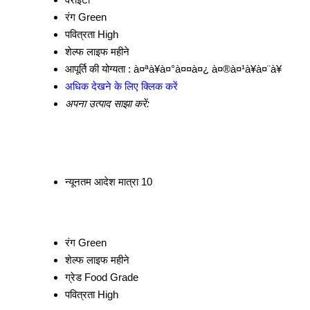
रंग
Green
पवित्रता
High
शेल्फ लाइफ
महीने
आपूर्ति की योग्यता :
à¤ªà¥à¤°à¤¤à¤¿ à¤®à¤¹à¥à¤¨à¥
अधिक देखने के लिए क्लिक करें
अपना उत्पाद साझा करें:
न्यूनतम आदेश मात्रा
10
रंग
Green
शेल्फ लाइफ
महीने
ग्रेड
Food Grade
पवित्रता
High